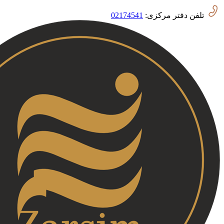
تلفن دفتر مرکزی:
02174541