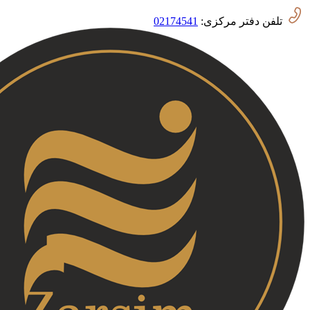
تلفن دفتر مرکزی:
02174541