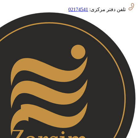
02174541
تلفن دفتر مرکزی: