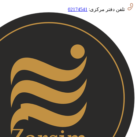
02174541
تلفن دفتر مرکزی: