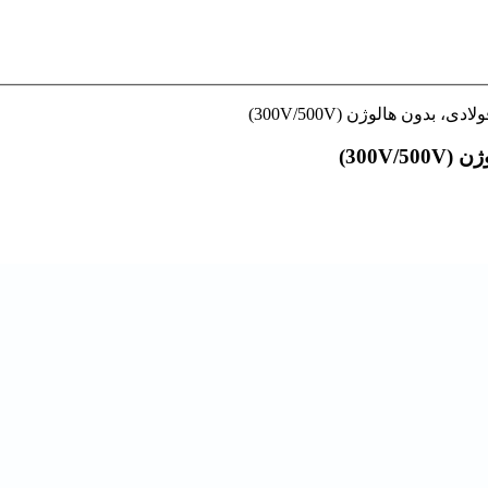
بدون هالوژن (300V/500V)
300V)