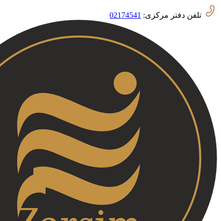
تلفن دفتر مرکزی:
02174541