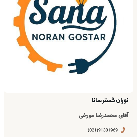
نوران گستر سانا
آقای محمدرضا مورخی
91301969(021)